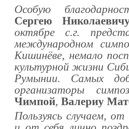
Особую благодарнос
Сергею Николаевич
октябре с.г. предст
международном симпо
Кишинёве, немало пос
культурной жизни Сиб
Румынии. Самых до
организаторы симп
Чимпой
,
Валериу Мат
Пользуясь случаем, от
и от себя лично позд