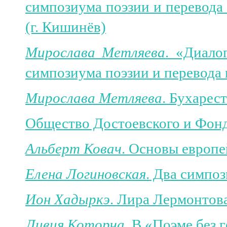
симпозиума поэзии и перевода 
(г. Кишинёв)
Мирослава Метляева
. «Диало
симпозиума поэзии и перевода
Мирослава Метляева
. Бухарес
Общество Достоевского и Фонд
Альберт Ковач
. Основы европ
Елена Логиновская
. Два симпо
Ион Хадыркэ
. Лира Лермонтов
Ливия Которча
. В «Поэме без 