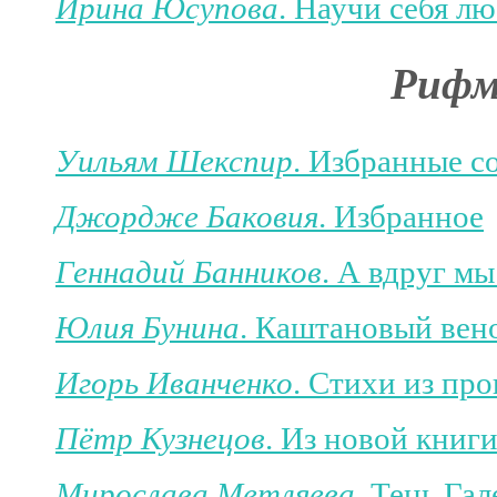
Ирина Юсупова
. Научи себя л
Рифм
Уильям Шекспир
. Избранные со
Джордже Баковия
. Избранное
Геннадий Банников
. А вдруг мы
Юлия Бунина
. Каштановый вен
Игорь Иванченко
. Стихи из пр
Пётр Кузнецов
. Из новой книг
Мирослава Метляева
. Тень Га