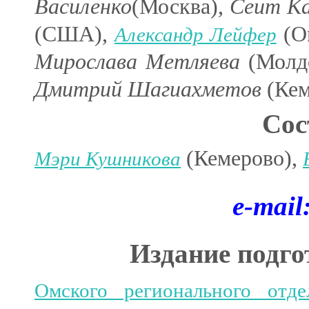
Василенко
(Москва),
Сеит Ка
(США),
(О
Александр Лейфер
Мирослава Метляева
(Молд
Дмитрий Шагиахметов
(Кем
Сос
(Кемерово),
Мэри Кушникова
e-mail
Издание подго
Омского регионального отд