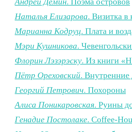
Андрей Дёмин
. Поэма островов
Наталья Елизарова
. Визитка в
Марианна Кодруц
. Плата и воз
Мэри Кушникова
. Чевенгольск
Флорин Лэзэрэску
. Из книги «
Пётр Ореховский
. Внутренние 
Георгий Петрович
. Похороны
Алиса Поникаровская
. Руины д
Генадие Постолаке
. Coffee-Ho