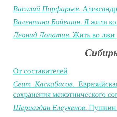
Василий Порфирьев
. Александ
Валентина Бойешан
. Я жила к
Леонид Лопатин
. Жить во лжи
Сибирь
От составителей
Сеит Каскабасов
. Евразийск
сохранения межэтнического со
Шериаздан Елеукенов
. Пушкин