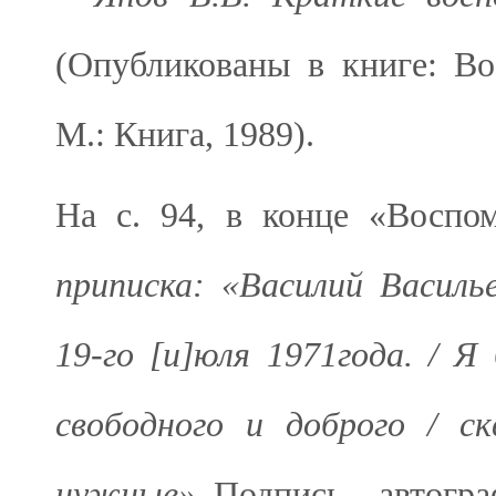
(Опубликованы в книге: Во
М.: Книга, 1989).
На с. 94, в конце «Воспо
приписка: «Василий Василь
19-го [и]юля 1971года. / Я
свободного и доброго / с
нужные»
.
Подпись – автогра