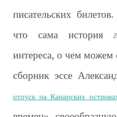
писательских билетов.
что сама история л
интереса, о чем можем
сборник эссе Алекса
отпуск на Канарских острова
времен», своеобразную