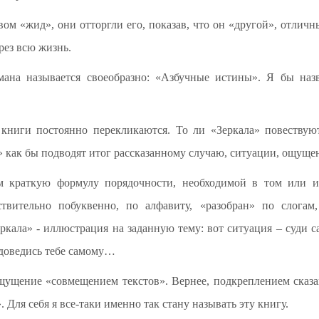
ом «жид», они отторгли его, показав, что он «другой», отличны
рез всю жизнь.
ана называется своеобразно: «Азбучные истины». Я бы наз
е книги постоянно перекликаются. То ли «Зеркала» повеству
» как бы подводят итог рассказанному случаю, ситуации, ощуще
м краткую формулу порядочности, необходимой в том или ин
твительно побуквенно, по алфавиту, «разобран» по слогам
ркала» - иллюстрация на заданную тему: вот ситуация – суди с
 доведись тебе самому…
ущение «совмещением текстов». Вернее, подкреплением сказа
 Для себя я все-таки именно так стану называть эту книгу.