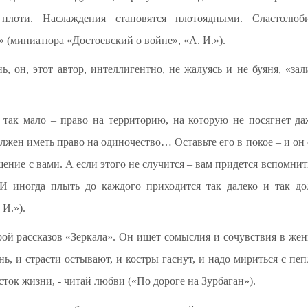
плоти. Наслаждения становятся плотоядными. Сластолюби
» (миниатюра «Достоевский о войне», «А. И.»).
ь, он, этот автор, интеллигентно, не жалуясь и не буяня, «за
о так мало – право на территорию, на которую не посягнет
олжен иметь право на одиночество… Оставьте его в покое – и он 
ение с вами. А если этого не случится – вам придется вспомнит
 И иногда плыть до каждого приходится так далеко и так до
И.»).
ой рассказов «Зеркала». Он ищет сомыслия и сочувствия в женщ
знь, и страсти остывают, и костры гаснут, и надо мириться с п
ток жизни, - читай любви («По дороге на Зурбаган»).