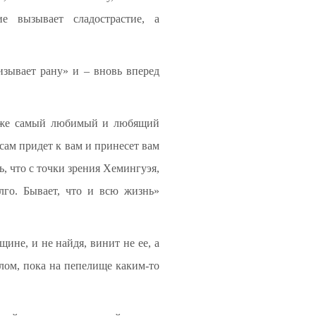
е вызывает сладострастие, а
лизывает рану» и – вновь вперед
 даже самый любимый и любящий
сам придет к вам и принесет вам
ь, что с точки зрения Хемингуэя,
лго. Бывает, что и всю жизнь»
ине, и не найдя, винит не ее, а
еплом, пока на пепелище каким-то