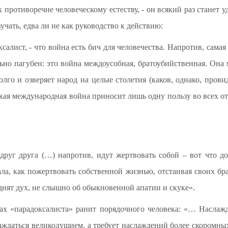
 противоречие человеческому естеству, - он всякий раз станет уд
вучать, едва ли не как руководство к действию:
салист, - что война есть бич для человечества. Напротив, сама
но пагубен: это война междоусобная, братоубийственная. Она м
олго и озверяет народ на целые столетия (каков, однако, пр
еская международная война приносит лишь одну пользу во всех 
друг друга (…) напротив, идут жертвовать собой – вот что до
ла, как пожертвовать собственной жизнью, отстаивая своих бра
днят дух, не слышно об обыкновенной апатии и скуке».
ах «парадоксалиста» ранит порядочного человека: «… Наслажд
аждаться великодушием, а требует наслаждений более скоромных, 