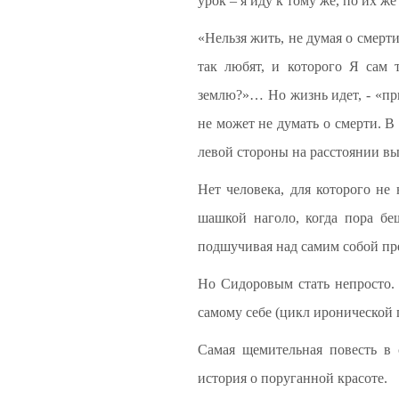
урок – я иду к тому же, по их же
«Нельзя жить, не думая о смерти
так любят, и которого Я сам 
землю?»… Но жизнь идет, - «пр
не может не думать о смерти. В 
левой стороны на расстоянии в
Нет человека, для которого не 
шашкой наголо, когда пора бе
подшучивая над самим собой пр
Но Сидоровым стать непросто. 
самому себе (цикл иронической
Самая щемительная повесть в 
история о поруганной красоте.