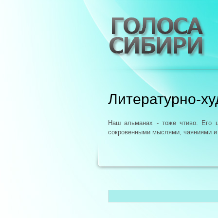
Литературно-х
Наш альманах - тоже чтиво. Его 
сокровенными мыслями, чаяниями и