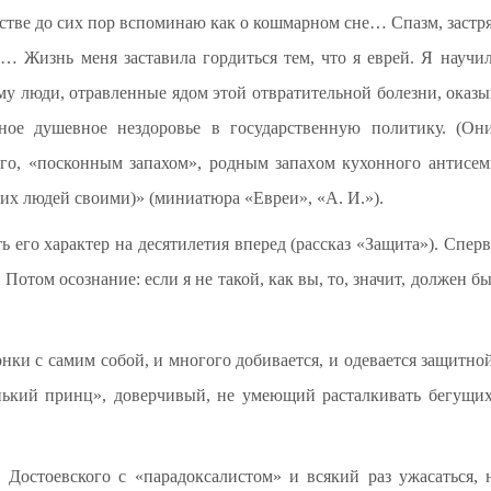
стве до сих пор вспоминаю как о кошмарном сне… Спазм, застря
я… Жизнь меня заставила гордиться тем, что я еврей. Я науч
у люди, отравленные ядом этой отвратительной болезни, оказы
енное душевное нездоровье в государственную политику. (О
го, «посконным запахом», родным запахом кухонного антисем
этих людей своими)» (миниатюра «Евреи», «А. И.»).
ь его характер на десятилетия вперед (рассказ «Защита»). Сперв
. Потом осознание: если я не такой, как вы, то, значит, должен б
нки с самим собой, и многого добивается, и одевается защитн
енький принц», доверчивый, не умеющий расталкивать бегущих
 Достоевского с «парадоксалистом» и всякий раз ужасаться, 