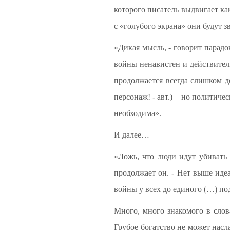
которого писатель выдвигает как
с «голубого экрана» они будут з
«Дикая мысль, - говорит парадок
войны ненавистен и действитель
продолжается всегда слишком д
персонаж! - авт.) – но политич
необходима».
И далее…
«Ложь, что люди идут убивать 
продолжает он. - Нет выше идеа
войны у всех до единого (…) по
Много, много знакомого в слов
Грубое богатство не может насл