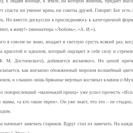
у, к людям вообще, к земле, на которой живешь, придает выс
ет спасти ни умение врача, ни советы друзей. Говорят: Бог есть 
ть. Но вместо дискуссии я присоединяюсь к категоричной форм
ачит, я живу!» (миниатюра «Любовь», «А. И.»).
ого я совсем не знаю, впадает в светлую грусть всякий раз, ког
 красотой и идеалом, который ощущает в себе силу и стремл
 Ф. М. Достоевского), добивается желаемого. Но ценой при
 осыпается, как внезапно обожженный морозом волшебный цветок
рояля, и слышно лишь бряканье мертвых костяных клавиш («Муз
но повзрослевший «маленький принц» уже успел прочесть «Исп
 мамы, «а кто такие евреи». Он уже знает, что это – не стыдно,
одом.
же начинает замечать стариков. Вдруг стал их замечать. На кажд