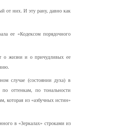
й от них. И эту рану, давно как
вала ее «Кодексом порядочного
ют о жизни и о причудливых ее
нию.
ом случае (состоянии духа) в
, по оттенкам, по тональности
ам, которая из «азбучных истин»
нного в «Зеркалах» строками из