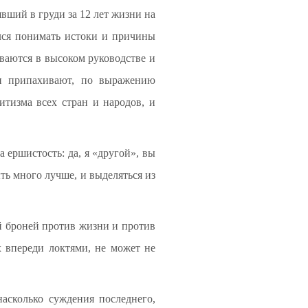
вший в груди за 12 лет жизни на
ился понимать истоки и причины
ваются в высоком руководстве и
ни припахивают, по выражению
итизма всех стран и народов, и
а ершистость: да, я «другой», вы
ыть много лучше, и выделяться из
ой броней против жизни и против
 впереди локтями, не может не
насколько суждения последнего,