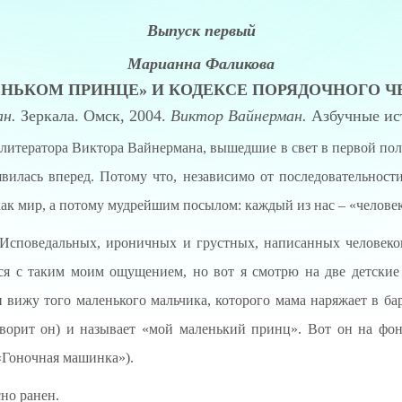
Выпуск первый
Марианна Фаликова
ЕНЬКОМ ПРИНЦЕ» И КОДЕКСЕ ПОРЯДОЧНОГО Ч
н.
Зеркала. Омск, 2004.
Виктор Вайнерман.
Азбучные ист
 литератора Виктора Вайнермана, вышедшие в свет в первой пол
вилась вперед. Потому что, независимо от последовательност
как мир, а потому мудрейшим посылом: каждый из нас – «человек
. Исповедальных, ироничных и грустных, написанных человек
тся с таким моим ощущением, но вот я смотрю на две детские
и вижу того маленького мальчика, которого мама наряжает в б
ворит он) и называет «мой маленький принц». Вот он на фон
«Гоночная машинка»).
но ранен.