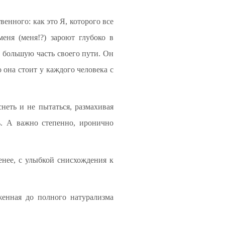
венного: как это Я, которого все
еня (меня!?) зароют глубоко в
 большую часть своего пути. Он
о она стоит у каждого человека с
снеть и не пытаться, размахивая
ь. А важно степенно, иронично
енее, с улыбкой снисхождения к
женная до полного натурализма