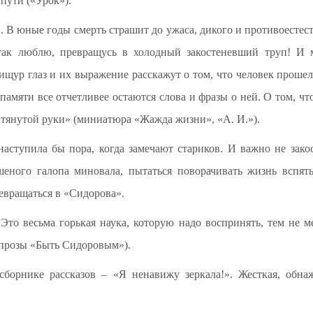
 пути («Урок»).
. В юные годы смерть страшит до ужаса, дикого и противоестест
так люблю, превращусь в холодный закостеневший труп! И м
ищур глаз и их выражение расскажут о том, что человек прошел
памяти все отчетливее остаются слова и фразы о ней. О том, чт
ытянутой руки» (миниатюра «Жажда жизни», «А. И.»).
наступила бы пора, когда замечают стариков. И важно не зако
шеного галопа миновала, пытаться поворачивать жизнь вспят
евращаться в «Сидорова».
Это весьма горькая наука, которую надо воспринять, тем не м
 прозы «Быть Сидоровым»).
сборнике рассказов – «Я ненавижу зеркала!». Жесткая, обна