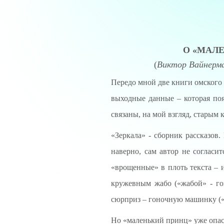
О «МАЛ
(
Виктор Вайнерма
Передо мной две книги омского
выходные данные – которая поя
связаны, на мой взгляд, старым 
«Зеркала» - сборник рассказов
наверно, сам автор не согласи
«врощенные» в плоть текста – 
кружевным жабо («жабой» - го
сюрприз – гоночную машинку (
Но «маленький принц» уже опас