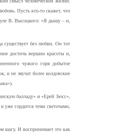
окий смысл человеческой жизни.
любовь. Пусть кто-то скажет, что
уле В. Высоцкого: «Я дышу – и,
да существует без любви. Он тот
ение достичь вершин красоты и,
чиненного чужого горя добытое
, и не звучат более колдовские
ыка»).
анскую балладу» и «Ерей Зюсс»,
 и уже гордится теми светочами,
ом шагу. И воспринимает это как