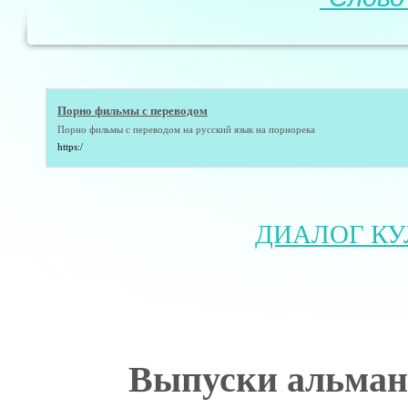
Порно фильмы с переводом
Порно фильмы с переводом
на русский язык на порнорека
https:/
ДИАЛОГ КУ
Выпуски альман