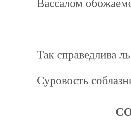
Вассалом обожаемо
Так справедлива ль
Суровость соблазн
СО