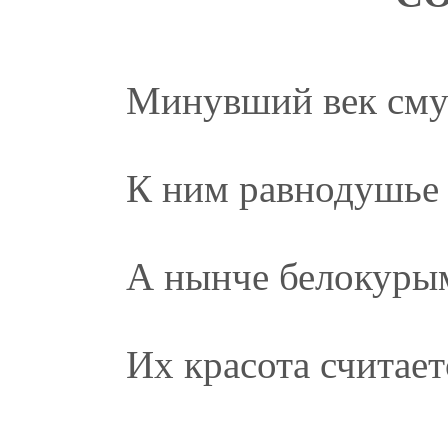
Минувший век смуг
К ним равнодушье 
А нынче белокурым
Их красота считает