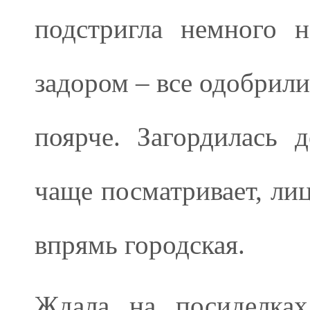
подстригла немного н
задором – все одобрили
поярче. Загордилась д
чаще посматривает, ли
впрямь городская.
Ждала на посиделках