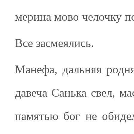
мерина мово челочку 
Все засмеялись.
Манефа, дальняя родня
давеча Санька свел, ма
памятью бог не обиде