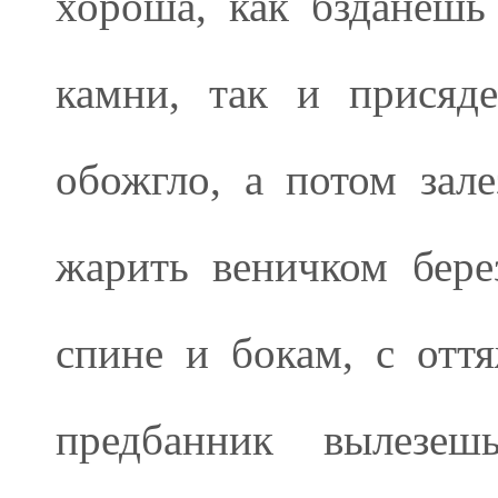
хороша, как бзданешь
камни, так и присяд
обожгло, а потом зал
жарить веничком бере
спине и бокам, с оття
предбанник вылезеш