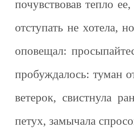
почувствовав тепло ее,
отступать не хотела, н
оповещал: просыпайтес
пробуждалось: туман от
ветерок, свистнула ра
петух, замычала спрос