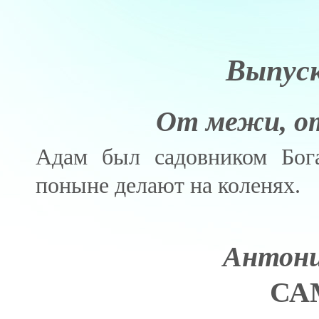
Выпус
От межи, от 
Адам был садовником Бог
поныне делают на коленях.
Антони
СА