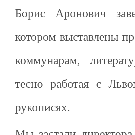
Борис Аронович зав
котором выставлены п
коммунарам, литерат
тесно работая с Льв
рукописях.
Мы застали директора 