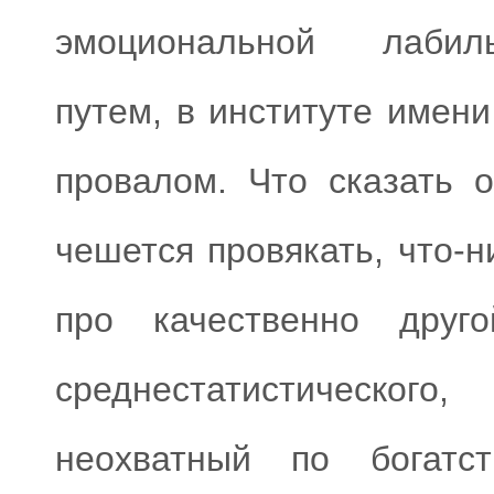
эмоциональной лабил
путем, в институте имен
провалом. Что сказать 
чешется провякать, что-н
про качественно дру
среднестатистическог
неохватный по богатс