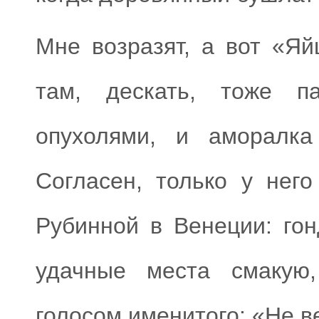
Мне возразят, а вот «Яй
там, дескать, тоже п
опухолями, и аморалка
Согласен, только у нег
Рубинной в Венеции: го
удачные места смакую
голосом именитого: «Не в