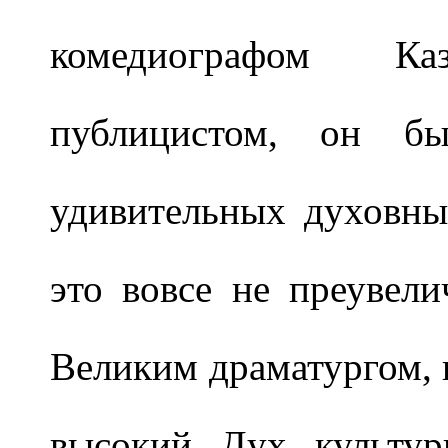
комедиографом К
публицистом, он 
удивительных духовны
это вовсе не преувел
Великим драматургом, н
высокий Дух культур