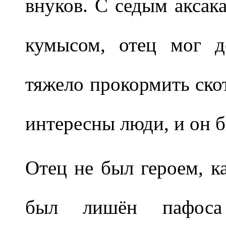
внуков. С седым аксак
кумысом, отец мог д
тяжело прокормить ско
интересны люди, и он б
Отец не был героем, к
был лишён пафос