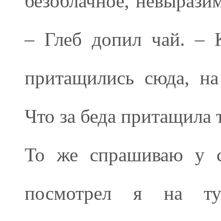
безоблачное, невыразим
– Глеб допил чай. – 
притащились сюда, н
Что за беда притащила 
То же спрашиваю у с
посмотрел я на тун