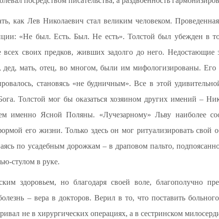
левал посредством писательства, а раздвоенность гармонизиров
ть, как Лев Николаевич стал великим человеком. Проведенная
иции: «Не был. Есть. Был. Не есть». Толстой был убежден в т
е всех своих предков, живших задолго до него. Недостающие
, дед, мать, отец, во многом, были им мифологизированы. Его
ировалось, становясь «не будничным». Все в этой удивительн
Бога. Толстой мог бы оказаться хозяином других имений – Ник
цем именно Ясной Поляны. «Лучезарному» Льву наиболее соо
формой его жизни. Только здесь он мог ритуализировать свой 
ваясь по усадебным дорожкам – в драповом пальто, подпоясанно
ью-стулом в руке.
ским здоровьем, но благодаря своей воле, благополучно пр
болезнь – вера в докторов. Верил в то, что поставить больног
ривал не в хирургических операциях, а в сестринском милосерд