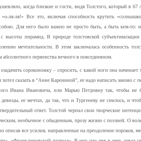
ушевляло, когда близкие и гости, видя Толстого, который в 67 
: «о-ля-ля!» Все это, включая способность крутить «солнышк
собою. Для него было важно не просто быть, а быть кем-то: 
с высоты пирамид. В природе толстовской субъективизации 
олению мечтательности. В этом заключалась особенность тол
м абсолютного первенства вечного в повседневном.
 озадачить сороконожку – спросить, с какой ноги она начинает 
я хотел сказать в “Анне Карениной”, ее надо написать заново с 
ного Ивана Ивановича, или Марью Петровну так, чтобы не б
 девицы, ее мечтах, да так, что и Тургеневу не снилось, и ч
твердительный ответ. Толстой черпал свои творческие интенци
еческим, необычное с обыденным, прозу жизни с поэзией. О вол
бно описав все усилия, направленные на преодоление пороков, 
оли», «Франклиновский журнал». В них изо дня в день давал се