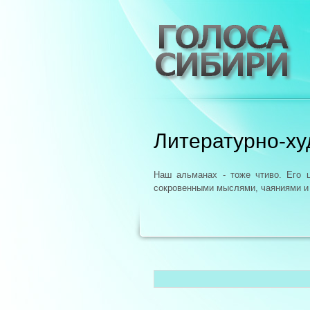
Литературно-х
Наш альманах - тоже чтиво. Его 
сокровенными мыслями, чаяниями и