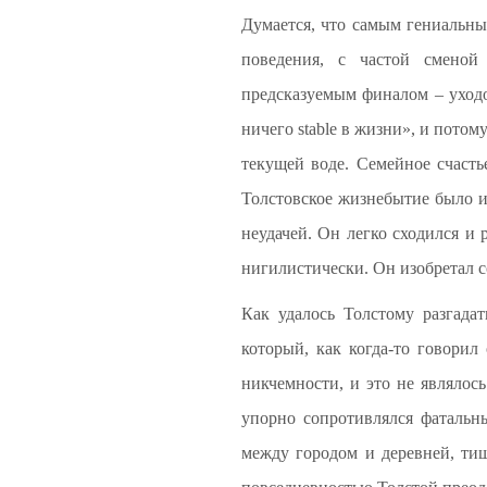
Думается, что самым гениальны
поведения, с частой сменой
предсказуемым финалом – уход
ничего stable в жизни», и пото
текущей воде. Семейное счасть
Толстовское жизнебытие было из
неудачей. Он легко сходился и 
нигилистически. Он изобретал со
Как удалось Толстому разгада
который, как когда-то говорил
никчемности, и это не являлос
упорно сопротивлялся фатальн
между городом и деревней, ти