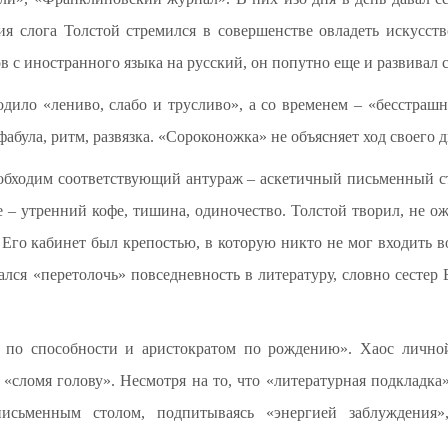
ия слога Толстой стремился в совершенстве овладеть искусс
 с иностранного языка на русский, он попутно еще и развивал 
ходило «лениво, слабо и трусливо», а со временем – «бесстраш
фабула, ритм, развязка. «Сороконожка» не объясняет ход своего 
обходим соответствующий антураж – аскетичный письменный ст
 – утренний кофе, тишина, одиночество. Толстой творил, не о
Его кабинет был крепостью, в которую никто не мог входить во
ался «перетолочь» повседневность в литературу, словно сестер
 по способности и аристократом по рождению». Хаос лично
 «сломя голову». Несмотря на то, что «литературная подкладк
исьменным столом, подпитываясь «энергией заблуждения»,