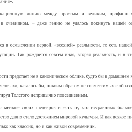
ания».
аркационную линию между простым и великим, профанны
я в очевидном, – даже гению не удалось покинуть нашей 
ся в осмыслении первой, «всехней» реальности, то есть нашей
утации. Так рождается совсем иная, вторая реальность, и в э
ости предстает не в каноническом облике, будто бы в домашнем 
 мелочах», казалось бы, никоим образом не совместимых с обра
тируя Толстого непривычно повседневным.
до меньше своих шедевров и есть те, кто несравнимо больш
ство давно стало достоянием мировой культуры. И как всякое тв
лько как классик, но и как живой современник.