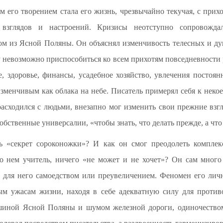
м его творением стала его жизнь, чрезвычайно текучая, с при
 взглядов и настроений. Кризисы неотступно сопровожда
ом из Ясной Поляны. Он объяснял изменчивость телесных и ду
му невозможно приспособиться ко всем прихотям повседневности р
е, здоровье, финансы, усадебное хозяйство, увлечения постоя
менчивым как облака на небе. Писатель примерял себя к некое
расходился с людьми, внезапно мог изменить свои прежние взг
бственные универсалии, «чтобы знать, что делать прежде, а что
ть «секрет сороконожки»? И как он смог преодолеть комплек
 о нем учитель, ничего «не может и не хочет»? Он сам много
ь для него самоедством или преувеличением. Феномен его личн
ым ужасам жизни, находя в себе адекватную силу для против
шиной Ясной Поляны и шумом железной дороги, одиночество