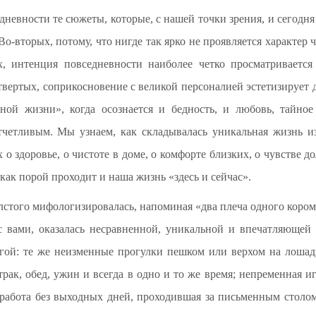
невности те сюжеты, которые, с нашей точки зрения, и сегодня
Во-вторых, потому, что нигде так ярко не проявляется характер 
их, интенция повседневности наиболее четко просматриваетс
твертых, соприкосновение с великой персоналией эстетизирует 
ной жизни», когда осознается и бедность, и любовь, тайное
тчетливым. Мы узнаем, как складывалась уникальная жизнь и
 о здоровье, о чистоте в доме, о комфорте близких, о чувстве д
как порой проходит и наша жизнь «здесь и сейчас».
лстого мифологизировалась, напоминая «два плеча одного кором
с вами, оказалась несравненной, уникальной и впечатляющей 
гой: те же неизменные прогулки пешком или верхом на лошад
трак, обед, ужин и всегда в одно и то же время; непременная и
работа без выходных дней, проходившая за письменным столом