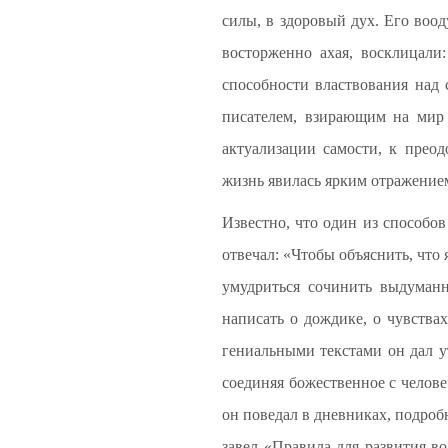
силы, в здоровый дух. Его воод
восторженно ахая, восклицали
способности властвования над 
писателем, взирающим на мир 
актуализации самости, к преод
жизнь явилась ярким отражение
Известно, что один из способов
отвечал: «Чтобы объяснить, что 
умудриться сочинить выдуман
написать о дождике, о чувствах
гениальными текстами он дал у
соединяя божественное с челов
он поведал в дневниках, подро
завел «Правила для развития в