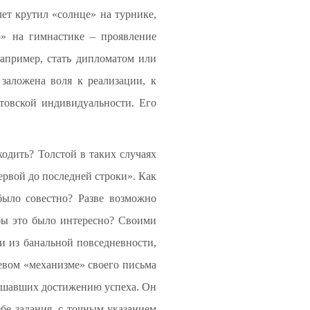
лет крутил «солнце» на турнике,
о» на гимнастике – проявление
например, стать дипломатом или
заложена воля к реализации, к
стовской индивидуальности. Его
ходить? Толстой в таких случаях
первой до последней строки». Как
ыло совестно? Разве возможно
тобы это было интересно? Своими
и из банальной повседневности,
евом «механизме» своего письма
мешавших достижению успеха. Он
бе задания, с точным указанием