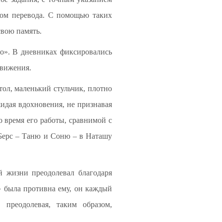
твом перевода. С помощью таких
свою память.
но». В дневниках фиксировались
движения.
ол, маленький стульчик, плотно
жидая вдохновения, не признавая
 время его работы, сравнимой с
 Берс – Таню и Соню – в Наташу
й жизни преодолевал благодаря
а» была противна ему, он каждый
 преодолевая, таким образом,