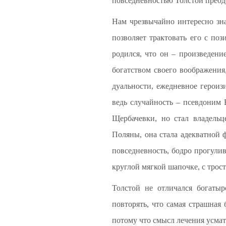
повседневностью Толстой преодо
Нам чрезвычайно интересно зна
позволяет трактовать его с поз
родился, что он – произведени
богатством своего воображения
дуальности, ежедневное героиз
ведь случайность – псевдоним 
Щербачевки, но стал владель
Поляны, она стала адекватной 
повседневность, бодро прогули
круглой мягкой шапочке, с трост
Толстой не отличался богатыр
повторять, что самая страшная 
потому что смысл лечения усмат