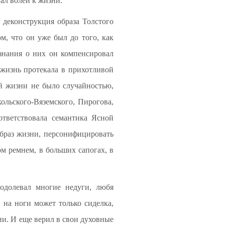
ал волей к жизни.
 деконструкция образа Толстого
ом, что он уже был до того, как
 знания о них он компенсировал
 жизнь протекала в прихотливой
ой жизни не было случайностью,
ольского-Вяземского, Пирогова,
тветствовала семантика Ясной
образ жизни, персонифицировать
м ремнем, в больших сапогах, в
еодолевал многие недуги, любя
о на ноги может только сиделка,
ии. И еще верил в свои духовные