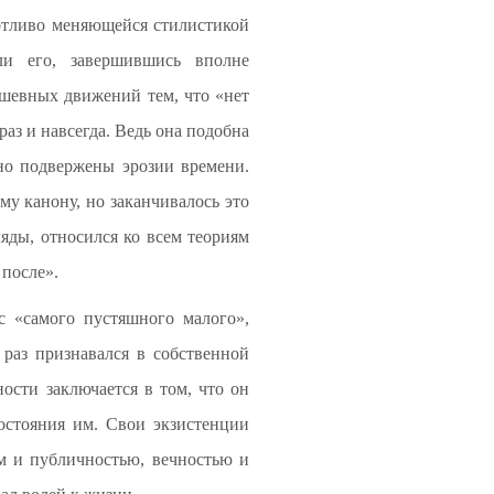
хотливо меняющейся стилистикой
ли его, завершившись вполне
шевных движений тем, что «нет
аз и навсегда. Ведь она подобна
нно подвержены эрозии времени.
му канону, но заканчивалось это
ляды, относился ко всем теориям
 после».
с «самого пустяшного малого»,
 раз признавался в собственной
ости заключается в том, что он
остояния им. Свои экзистенции
м и публичностью, вечностью и