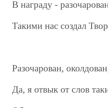
В награду - разочарован
Такими нас создал Твор
Разочарован, околдован
Да, я отвык от слов так