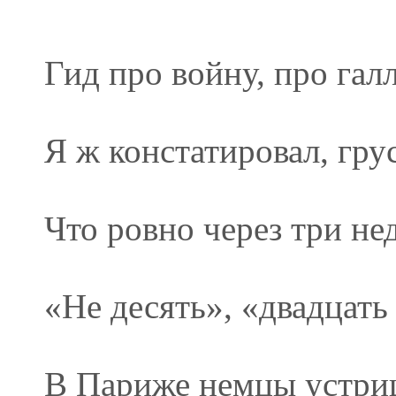
Гид про войну, про гал
Я ж констатировал, грус
Что ровно через три не
«Не десять», «двадцать 
В Париже немцы устриц