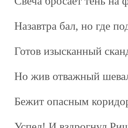
Свеча бросает тень на 
Назавтра бал, но где по
Готов изысканный скан
Но жив отважный шевал
Бежит опасным коридо
Успел! И вздрогнул Риш