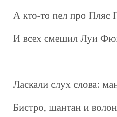
А кто-то пел про Пляс 
И всех смешил Луи Фю
Ласкали слух слова: ма
Бистро, шантан и волон