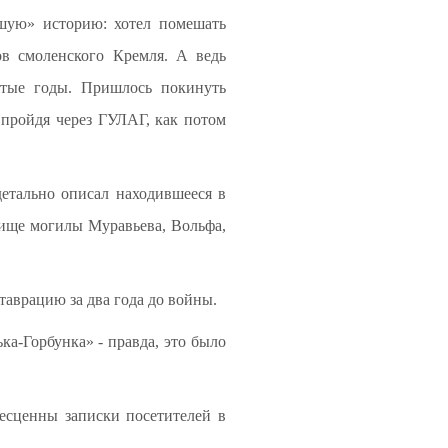
ошую» историю: хотел помешать
ов смоленского Кремля. А ведь
атые годы. Пришлось покинуть
 пройдя через ГУЛАГ, как потом
детально описал находившееся в
бище могилы Муравьева, Вольфа,
таврацию за два года до войны.
ка-Горбунка» - правда, это было
Бесценны записки посетителей в