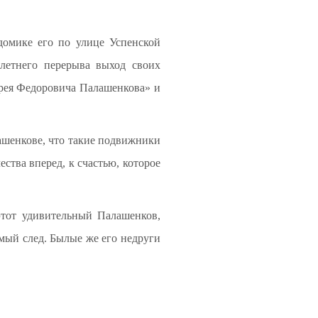
домике его по улице Успенской
олетнего перерыва выход своих
дрея Федоровича Палашенкова» и
лашенкове, что такие подвижники
ства вперед, к счастью, которое
этот удивительный Палашенков,
мый след. Былые же его недруги