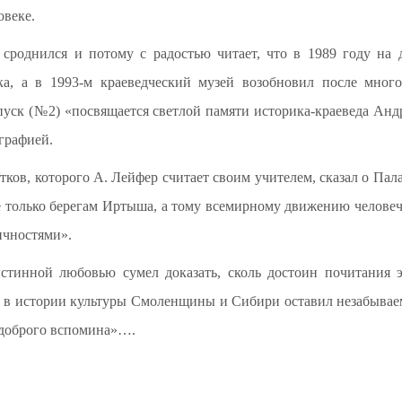
овеке.
сроднился и потому с радостью читает, что в 1989 году на 
ка, а в 1993-м краеведческий музей возобновил после мног
уск (№2) «посвящается светлой памяти историка-краеведа Ан
графией.
ков, которого А. Лейфер считает своим учителем, сказал о Па
 только берегам Иртыша, а тому всемирному движению человече
ичностями».
истинной любовью сумел доказать, сколь достоин почитания 
 в истории культуры Смоленщины и Сибири оставил незабывае
«доброго вспомина»….