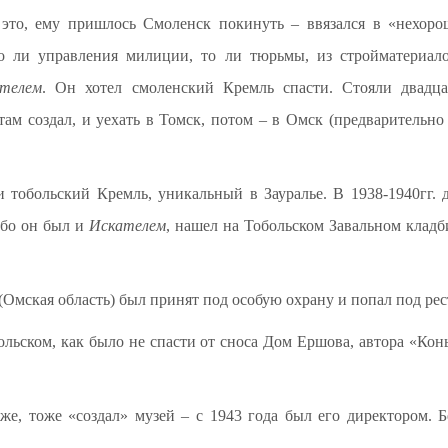
 это, ему пришлось Смоленск покинуть – ввязался в «нехор
то ли управления милиции, то ли тюрьмы, из стройматериал
телем
. Он хотел смоленский Кремль спасти. Стояли двадц
там создал, и уехать в Томск, потом – в Омск (предварительно
 и тобольский Кремль, уникальный в Зауралье. В 1938-1940гг. 
ибо он был и
Искателем
, нашел на Тобольском Завальном клад
 (Омская область) был принят под особую охрану и попал под рес
ольском, как было не спасти от сноса Дом Ершова, автора «Конь
е, тоже «создал» музей – с 1943 года был его директором. 