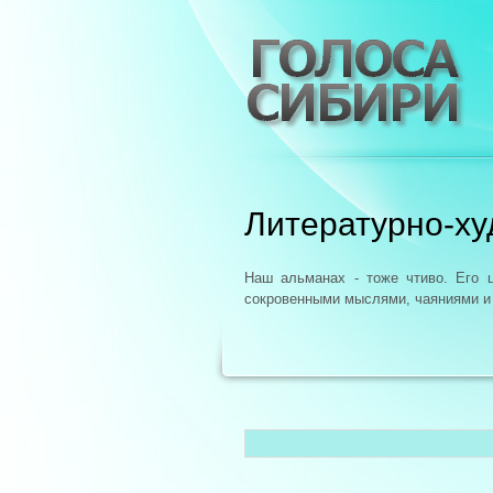
Литературно-х
Наш альманах - тоже чтиво. Его 
сокровенными мыслями, чаяниями и