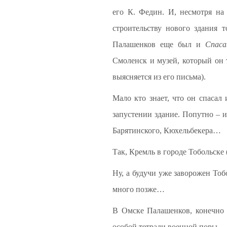
его К. Федин. И, несмотря на
строительству нового здания 
Палашенков еще был и
Спаса
Смоленск и музей, который он 
выясняется из его письма).
Мало кто знает, что он спасал
запустении здание. Попутно – 
Барятинского, Кюхельбекера…
Так, Кремль в городе Тобольске
Ну, а будучи уже заворожен Тоб
много позже…
В Омске Палашенков, конечно ж
особой тетради военной поры…