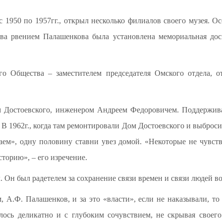
, с 1950 по 1957гг., открыл несколько филиалов своего музея. О
ва рвением Палашенкова была установлена мемориальная дос
о Общества – заместителем председателя Омского отдела, от
 Достоевского, инженером Андреем Федоровичем. Поддержива
В 1962г., когда там ремонтировали Дом Достоевского и выброси
ем», одну половину ставни увез домой. «Некоторые не чувст
торию», – его изречение.
. Он был радетелем за сохранение связи времен и связи людей в
 А.Ф. Палашенков, и за это «власти», если не наказывали, то
лось деликатно и с глубоким сочувствием, не скрывая своег