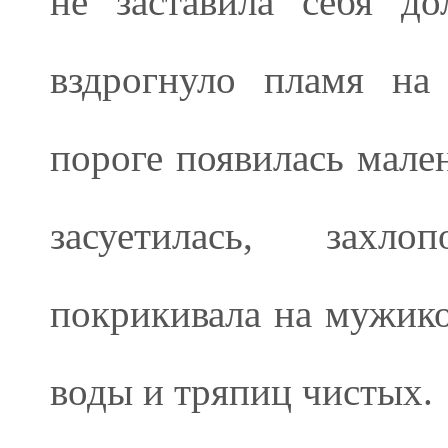
не заставила себя до
вздрогнуло пламя на
пороге появилась мален
засуетилась, захл
покрикивала на мужико
воды и тряпиц чистых.