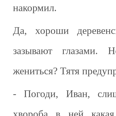
накормил.
Да, хороши деревенс
зазывают глазами. 
жениться? Тятя предуп
- Погоди, Иван, сли
хвороба в ней какая