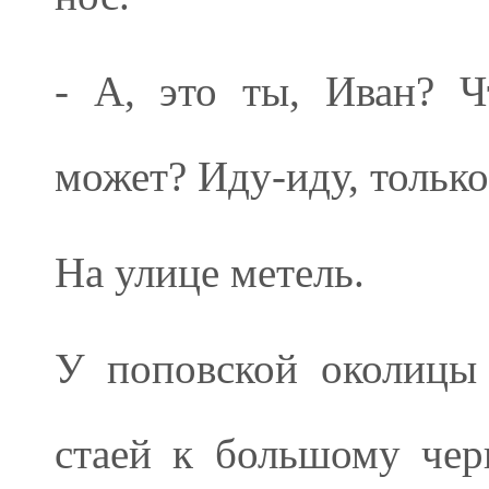
- А, это ты, Иван? Ч
может? Иду-иду, только
На улице метель.
У поповской околицы 
стаей к большому че