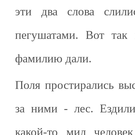
эти два слова слил
пегушатами. Вот так 
фамилию дали.
Поля простирались выс
за ними - лес. Ездил
какой-то мил челове