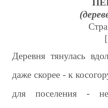
ПЕ
(дерев
Стра
[
Деревня тянулась вдо
даже скорее - к косогор
для поселения - не